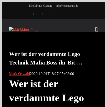
Zum
M4cM4nus Gaming
|
info@macmanus.de
Inhalt
Twitch
YouTube
Instagram
Discord
Twitter
springen
Wer ist der verdammte Lego
Technik Mafia Boss ihr Bit….
Mark Oswald
2020-10-01T18:27:07+02:00
Wer ist der
verdammte Lego